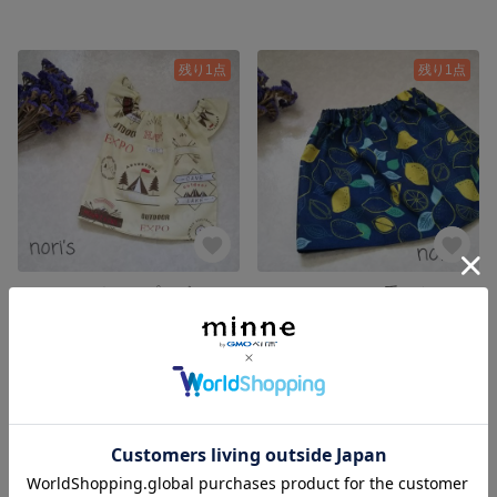
残り1点
残り1点
70～100㎝ キャンプロゴ チュニック
80～100㎝ レモン手ぬぐいスカート
550円
550円
残り1点