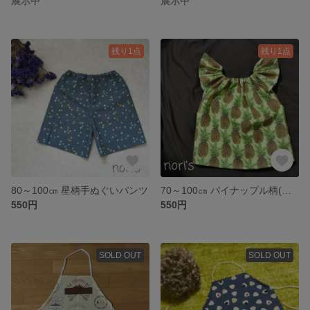
展示中
展示中
残り1点
残り1点
80～100㎝ 星柄手ぬぐいパンツ
70～100㎝ パイナップル柄(黄色)チュニック
550円
550円
SOLD OUT
SOLD OUT