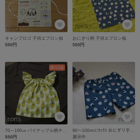
キャンプロゴ 子供エプロン🎽
おにぎり柄 子供エプロン🎽
550円
550円
残り1点
70～100㎝ パイナップル柄チュニック
80～100㎝ﾕﾆｾｯｸｽ おにぎり手ぬぐいパンツ
550円
展示中