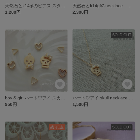
天然石とk14gfのピアス スターカットローズクォーツ
天然石とk14gfのnecklace ブルーカルセドニー
1,200円
2,300円
SOLD OUT
boy & girl ハート♡アイ スカルピアス 再販
ハート♡アイ skull necklace ver.2 girl
950円
1,500円
残り1点
SOLD OUT