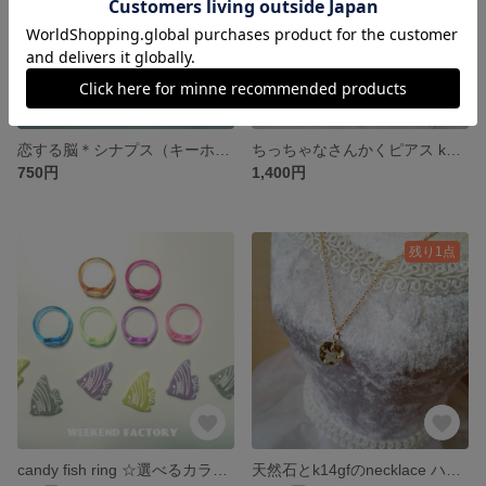
恋する脳＊シナプス（キーホルダー）
ちっちゃなさんかくピアス k14gf
750円
1,400円
残り1点
candy fish ring ☆選べるカラー☆
天然石とk14gfのnecklace ハートのレモンクォーツ