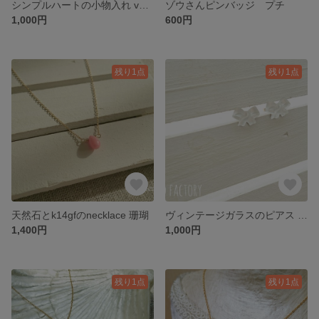
シンプルハートの小物入れ ver.2
ゾウさんピンバッジ プチ
1,000円
600円
残り1点
残り1点
天然石とk14gfのnecklace 珊瑚
ヴィンテージガラスのピアス k14gf フロストリボン
1,400円
1,000円
残り1点
残り1点