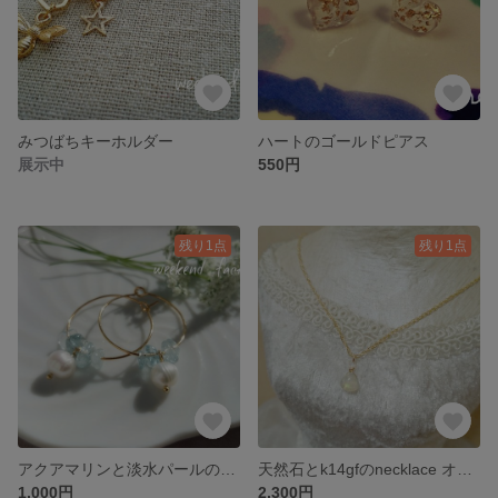
みつばちキーホルダー
ハートのゴールドピアス
展示中
550円
残り1点
残り1点
アクアマリンと淡水パールのピアス k14gf
天然石とk14gfのnecklace オパール再販
1,000円
2,300円