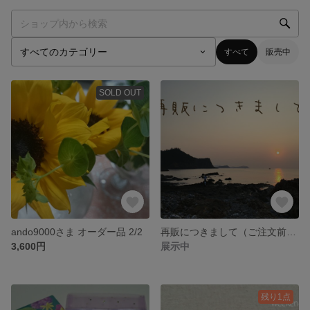
すべて
販売中
SOLD OUT
ando9000さま オーダー品 2/2
再販につきまして（ご注文前に必ずお読み下さい）
3,600円
展示中
残り1点