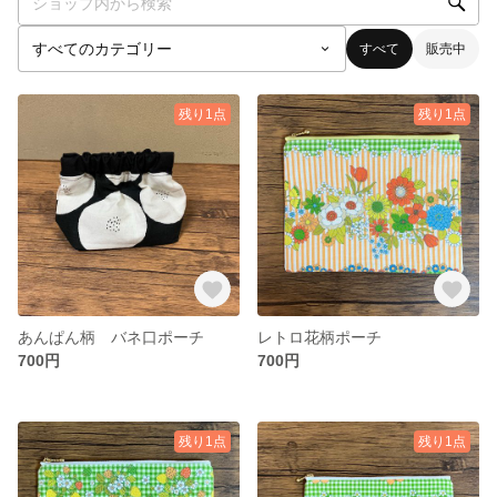
すべて
販売中
残り1点
残り1点
あんぱん柄 バネ口ポーチ
レトロ花柄ポーチ
700円
700円
残り1点
残り1点