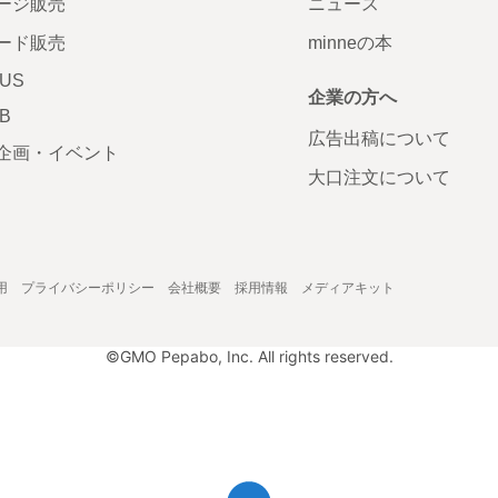
ージ販売
ニュース
ード販売
minneの本
LUS
企業の方へ
AB
広告出稿について
企画・イベント
大口注文について
用
プライバシーポリシー
会社概要
採用情報
メディアキット
©GMO Pepabo, Inc. All rights reserved.