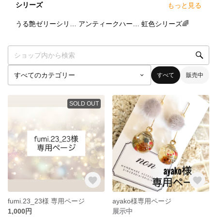
シリーズ
もっと見る
0
点
0
点
0
点
うる艶ゼリーシリーズ
アンティークハーバリウム
虹色シリーズ🌈
すべて
販売中
SOLD OUT
fumi.23_23様 専用ページ
ayako様専用ページ
1,000円
展示中