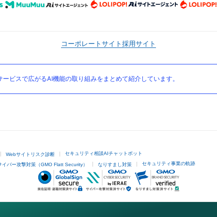
コーポレートサイト
採用サイト
ービスで広がるAI機能の取り組みをまとめて紹介しています。
セキュリティ相談AIチャットボット
Webサイトリスク診断
セキュリティ事業の軌跡
サイバー攻撃対策（GMO Flatt Security）
なりすまし対策