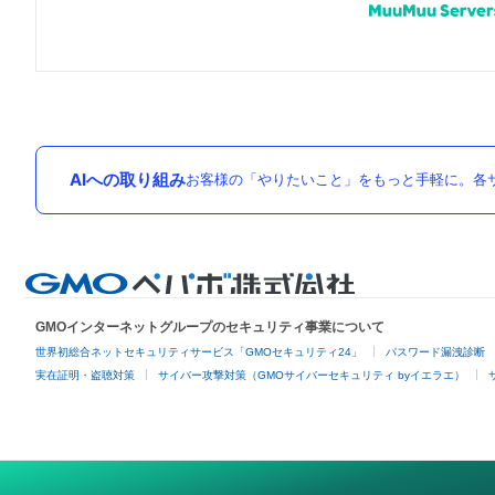
AIへの取り組み
お客様の「やりたいこと」をもっと手軽に。各サ
GMOインターネットグループのセキュリティ事業について
世界初総合ネットセキュリティサービス「GMOセキュリティ24」
パスワード漏洩診断
実在証明・盗聴対策
サイバー攻撃対策（GMOサイバーセキュリティ byイエラエ）