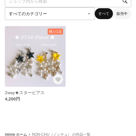
すべて
販売中
残り1点
2way★スターピアス
4,200円
minne ホーム
NON-CHU（ノンチュ） の作品一覧