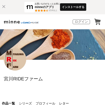
お買いものがもっとお得に
minneのアプリ
インストールする
3
万件以上
ログイン
宮川RIDEファーム
作品一覧
シリーズ
プロフィール
レター