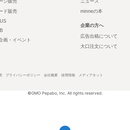
ージ販売
ニュース
ード販売
minneの本
LUS
企業の方へ
AB
広告出稿について
企画・イベント
大口注文について
用
プライバシーポリシー
会社概要
採用情報
メディアキット
©GMO Pepabo, Inc. All rights reserved.