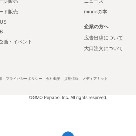
ージ販売
ニュース
ード販売
minneの本
LUS
企業の方へ
AB
広告出稿について
企画・イベント
大口注文について
用
プライバシーポリシー
会社概要
採用情報
メディアキット
©GMO Pepabo, Inc. All rights reserved.