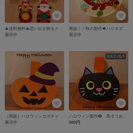
🎄送料無料🎄思い出を飾るクリスマス🎄 🎄写真入れオーナメント！5つセット🎄
再販！！秋の製作🍁ハリネズミの紐通し 季節の製作 10セット
展示中
展示中
SOLD OUT
［再販］ハロウィンカボチャ製作 ジャックオーランタンのお菓子入れ5個セット！！
ハロウィン製作🎃 黒ネコお菓子入れ5セット🐈‍⬛
展示中
500円