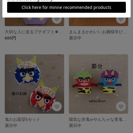
大切な人に送るプチギフト🍀メッセージカード付き3セット
まんまるかわいいお雛様🌸ひな祭り製作 3セット
600円
展示中
鬼のお面👹5セット
陽気な赤鬼orやんちゃな青鬼 お豆箱 3セット
展示中
展示中