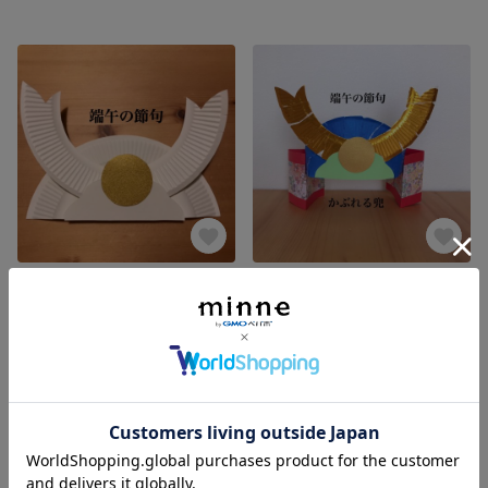
オリジナル兜を作ろう⭐️かぶれる兜 8セット🎏
端午の節句⭐️かぶれる兜 3セット
展示中
展示中
SOLD OUT