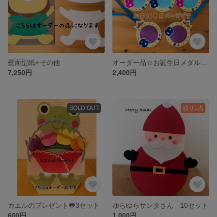
壁面型紙⭐️その他
オーダー品☆お誕生日メダル5つ☆思い出を飾るクリスマス🎄
7,250円
2,400円
SOLD OUT
残り1点
カエルのプレゼント🐸3セット
ゆらゆらサンタさん 10セット
600円
1,000円