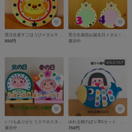
受注生産🏅ごほうびメダル🏅5個セット運動会・お別れ会・歓迎会・進級メダルなど使い方いろいろ☆
受注生産🎂お誕生日メダル！4色から選べるオリジナルメダル 5個セット
850円
展示中
SOLD OUT
いつもありがとうスマホスタンド❤️母の日10個 父の日10個
ゆれる鯉のぼり🎏5セット 鯉のぼり製作・シール貼り
展示中
750円