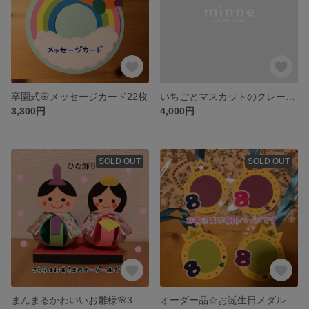
卒園式🌸メッセージカード22枚
いちごとマスカットのクレーケーキ🎂
3,300円
4,000円
SOLD OUT
SOLD OUT
まんまるかわいいお雛様🌸3つセット
オーダー品☆お誕生日メダル4つ☆思い出を飾るクリスマス🎄