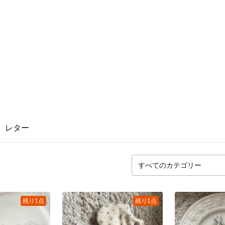
レター
残り1点
残り1点