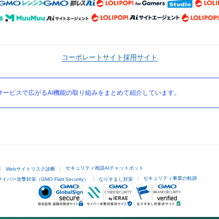
コーポレートサイト
採用サイト
ービスで広がるAI機能の取り組みをまとめて紹介しています。
セキュリティ相談AIチャットボット
Webサイトリスク診断
セキュリティ事業の軌跡
サイバー攻撃対策（GMO Flatt Security）
なりすまし対策