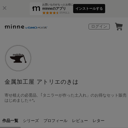
お買いものがもっとお得に
minneのアプリ
インストールする
3
万件以上
ログイン
金属加工屋 アトリエのきは
寄せ植えの必需品、｢タニラーが作った土入れ」のお得なセット販売
はじめました✧*｡
作品一覧
シリーズ
プロフィール
レビュー
レター