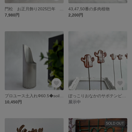
門松 お正月飾り2025巳年 64,65, 番
43,47,50番の多肉植物
7,980円
2,200円
プロユース土入れΦ60.5◆soilscoop for professional
ぽっこりおなかのサボテンピック◆pink cactus garden pick
10,450円
展示中
SOLD OUT