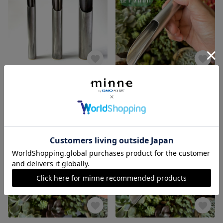
土入れφ32◆オールステンレス gardening scoop
真鍮底土入れφ19◇瑠璃兜彫刻入り gardening scoop
3,460円
3,350円