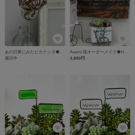
あの日夢にみたビカクシダ◆ピック Platycerium garden pick
Asami 様オーダーメイド◆HobbyワイヤーアートとHappyピック
展示中
3,800円