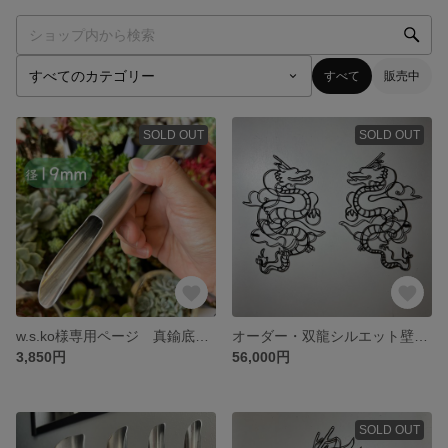
すべて
販売中
SOLD OUT
SOLD OUT
w.s.ko様専用ページ 真鍮底土入れφ19◇瑠璃兜彫刻入り gardening scoop
オーダー・双龍シルエット壁飾り
3,850円
56,000円
SOLD OUT