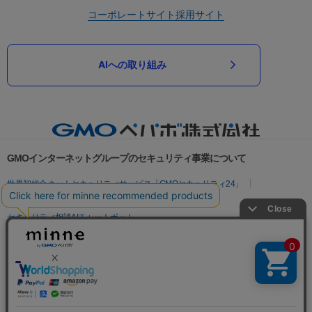
コーポレートサイト
採用サイト
AIへの取り組み
GMOインターネットグループのセキュリティ事業について
世界初総合ネットセキュリティサービス「GMOセキュリティ24」
パスワード漏洩診断
Webサイトリスク診断
セキュリティ相談AIチャットボット
実在証明・盗聴対策
サイバー攻撃対策（GMOサイバーセキュリティ byイエラエ）
サイバー攻撃対策（GMO Flatt Security）
なりすまし対策
セキュリティ事業の軌跡