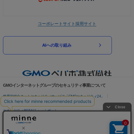
コーポレートサイト
採用サイト
AIへの取り組み
GMOインターネットグループのセキュリティ事業について
世界初総合ネットセキュリティサービス「GMOセキュリティ24」
パスワード漏洩診断
Webサイトリスク診断
セキュリティ相談AIチャットボット
実在証明・盗聴対策
サイバー攻撃対策（GMOサイバーセキュリティ byイエラエ）
サイバー攻撃対策（GMO Flatt Security）
なりすまし対策