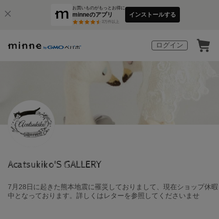
お買いものがもっとお得に
minneのアプリ
インストールする
3
万件以上
ログイン
Acatsukiko'S GALLERY
7月28日に起きた熊本地震に罹災しておりまして、現在ショップ休暇
中となっております。詳しくはレターを参照してくださいませ