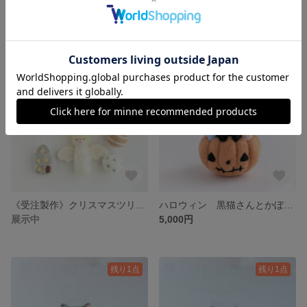
《受注制作》2026年干支置物 馬 羊毛フェルト
《受注製作》正月飾り3点セット 羊毛フェルト
4,400円
展示中
残り1点
《受注製作》クリスマスツリーオーナメントセット 羊毛フェルト
ハロウィン 黒猫さんとかぼちゃとお菓子 羊毛フェルト
展示中
5,000円
残り1点
残り1点