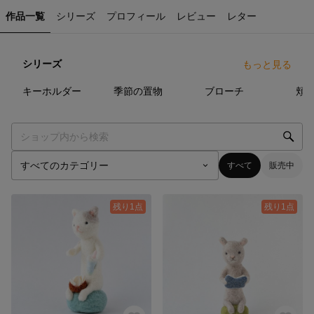
作品一覧
シリーズ
プロフィール
レビュー
レター
シリーズ
もっと見る
6
点
22
点
19
点
キーホルダー
季節の置物
ブローチ
頬
すべて
販売中
残り1点
残り1点