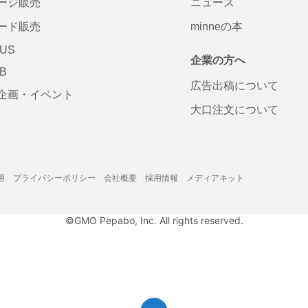
ージ販売
ニュース
ード販売
minneの本
LUS
企業の方へ
AB
広告出稿について
企画・イベント
大口注文について
用
プライバシーポリシー
会社概要
採用情報
メディアキット
©GMO Pepabo, Inc. All rights reserved.