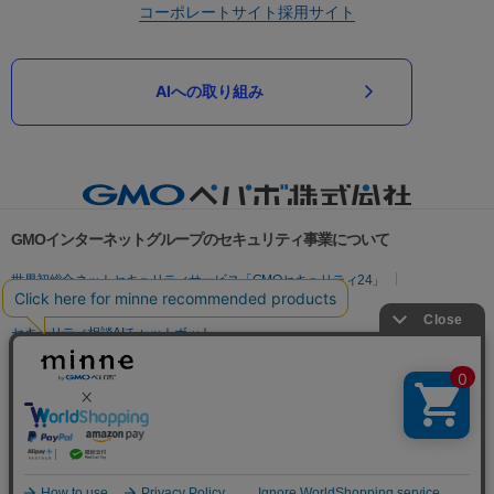
コーポレートサイト
採用サイト
AIへの取り組み
GMOインターネットグループのセキュリティ事業について
世界初総合ネットセキュリティサービス「GMOセキュリティ24」
パスワード漏洩診断
Webサイトリスク診断
セキュリティ相談AIチャットボット
実在証明・盗聴対策
サイバー攻撃対策（GMOサイバーセキュリティ byイエラエ）
サイバー攻撃対策（GMO Flatt Security）
なりすまし対策
セキュリティ事業の軌跡