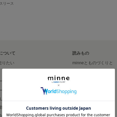
スリース
について
読みもの
で売りたい
minneとものづくりと
minne学習帖
ージ販売
ニュース
ード販売
minneの本
LUS
企業の方へ
AB
広告出稿について
企画・イベント