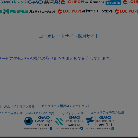
コーポレートサイト
採用サイト
ービスで広がるAI機能の取り組みをまとめて紹介しています。
セキュリティ相談AIチャットボット
Webサイトリスク診断
セキュリティ事業の軌跡
サイバー攻撃対策（GMO Flatt Security）
なりすまし対策