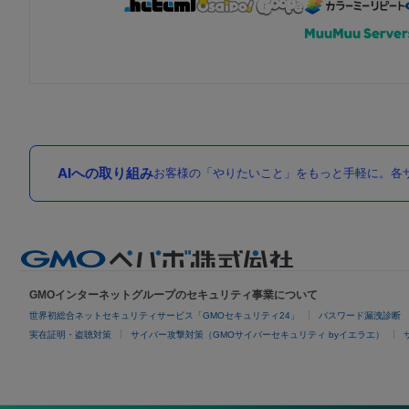
AIへの取り組み
お客様の「やりたいこと」をもっと手軽に。各サ
GMOインターネットグループのセキュリティ事業について
世界初総合ネットセキュリティサービス「GMOセキュリティ24」
パスワード漏洩診断
実在証明・盗聴対策
サイバー攻撃対策（GMOサイバーセキュリティ byイエラエ）