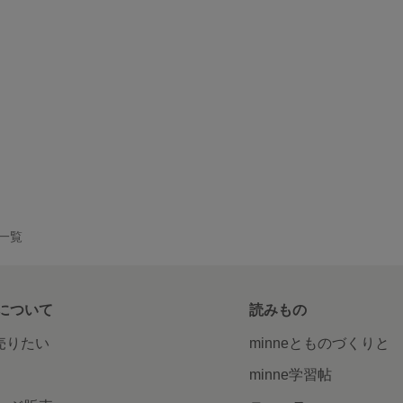
品一覧
について
読みもの
で売りたい
minneとものづくりと
minne学習帖