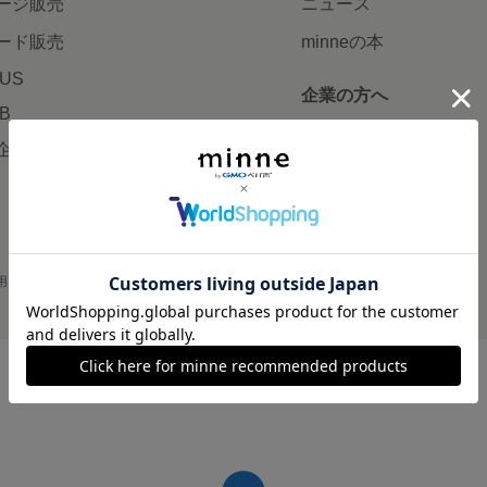
ージ販売
ニュース
ード販売
minneの本
LUS
企業の方へ
AB
広告出稿について
企画・イベント
大口注文について
用
プライバシーポリシー
会社概要
採用情報
メディアキット
©GMO Pepabo, Inc. All rights reserved.