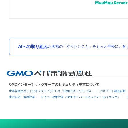
AIへの取り組み
お客様の「やりたいこと」をもっと手軽に。各サ
GMOインターネットグループのセキュリティ事業について
世界初総合ネットセキュリティサービス「GMOセキュリティ24」
パスワード漏洩診断
実在証明・盗聴対策
サイバー攻撃対策（GMOサイバーセキュリティ byイエラエ）