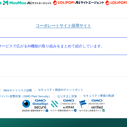
コーポレートサイト
採用サイト
ービスで広がるAI機能の取り組みをまとめて紹介しています。
セキュリティ相談AIチャットボット
Webサイトリスク診断
セキュリティ事業の軌跡
サイバー攻撃対策（GMO Flatt Security）
なりすまし対策