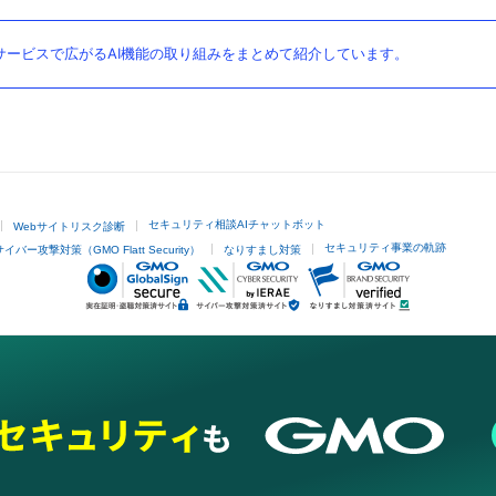
ービスで広がるAI機能の取り組みをまとめて紹介しています。
セキュリティ相談AIチャットボット
Webサイトリスク診断
セキュリティ事業の軌跡
サイバー攻撃対策（GMO Flatt Security）
なりすまし対策