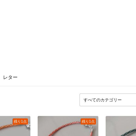
レター
残り1点
残り1点