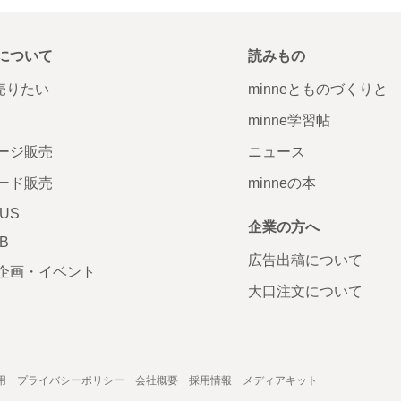
について
読みもの
で売りたい
minneとものづくりと
minne学習帖
ージ販売
ニュース
ード販売
minneの本
LUS
企業の方へ
AB
広告出稿について
企画・イベント
大口注文について
用
プライバシーポリシー
会社概要
採用情報
メディアキット