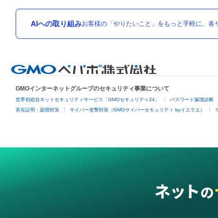
AIへの取り組み
お客様の「やりたいこと」をもっと手軽に。各サ
GMOインターネットグループのセキュリティ事業について
世界初総合ネットセキュリティサービス「GMOセキュリティ24」
パスワード漏洩診断
実在証明・盗聴対策
サイバー攻撃対策（GMOサイバーセキュリティ byイエラエ）