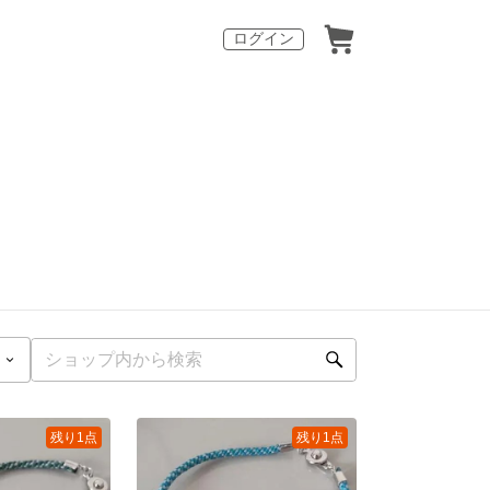
ログイン
残り1点
残り1点