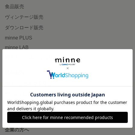
食品販売
ヴィンテージ販売
ダウンロード販売
minne PLUS
minne LAB
販売支援企画・イベント
読みもの
minneとものづくりと
minne学習帖
ニュース
minneの本
企業の方へ