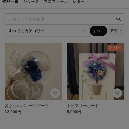
作品一覧
シリーズ
プロフィール
レター
すべて
販売中
残り1点
萎まないバルーンブーケ
トピアリーボード
12,000円
5,000円