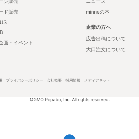
ージ販売
ニュース
ード販売
minneの本
LUS
企業の方へ
AB
広告出稿について
企画・イベント
大口注文について
用
プライバシーポリシー
会社概要
採用情報
メディアキット
©GMO Pepabo, Inc. All rights reserved.