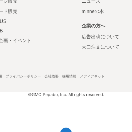
ージ販売
ニュース
ード販売
minneの本
LUS
企業の方へ
AB
広告出稿について
企画・イベント
大口注文について
用
プライバシーポリシー
会社概要
採用情報
メディアキット
©GMO Pepabo, Inc. All rights reserved.