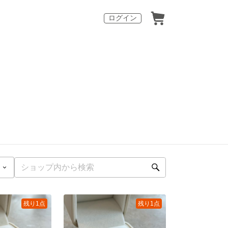
ログイン
残り1点
残り1点