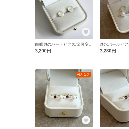
白蝶貝のハートピアス/金具変更可〈14kgf K10 K18〉
3,200円
3,280円
残り1点