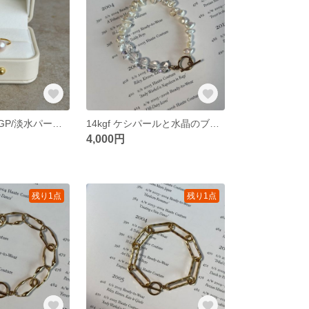
silver925・18KGP/淡水パールの一粒リング
14kgf ケシパールと水晶のブレスレット
4,000円
残り1点
残り1点