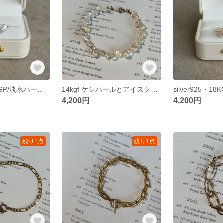
silver925・18KGP/淡水パールの一粒リング
14kgf ケシパールとアイスクォーツのブレスレット
4,200円
4,200円
残り1点
残り1点