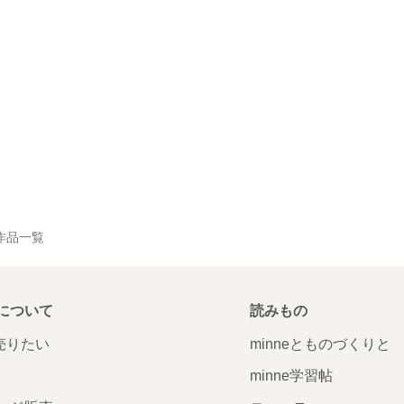
 の作品一覧
について
読みもの
で売りたい
minneとものづくりと
minne学習帖