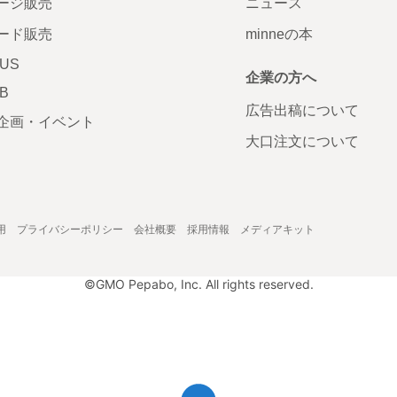
ージ販売
ニュース
ード販売
minneの本
LUS
企業の方へ
AB
広告出稿について
企画・イベント
大口注文について
用
プライバシーポリシー
会社概要
採用情報
メディアキット
©GMO Pepabo, Inc. All rights reserved.