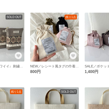
SOLD OUT
残り1点
洗える！大人カワイイ♩刺繍リボンとフリルの保冷保温ポーチ《完成品・送料込み》
NEW／レシート風タグの巾着ポーチ《完成品・送料込み》
800円
1,400円
残り1点
SOLD OUT