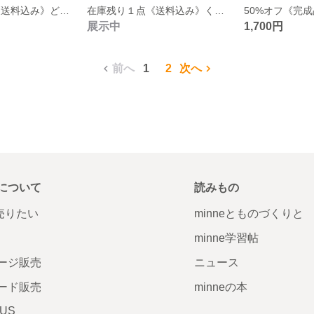
在庫残り１点 《送料込み》どんぐりとりす／刺繍ヌビのレッスンバッグと上履き入れのセット／裏地・内ポケット有り／名入れ可
在庫残り１点《送料込み》くま／刺繍イブルのレッスンバッグと上履き入れのセット／裏地・内ポケット有り／名入れ可
展示中
1,700円
前へ
1
2
次へ
について
読みもの
で売りたい
minneとものづくりと
minne学習帖
ージ販売
ニュース
ード販売
minneの本
LUS