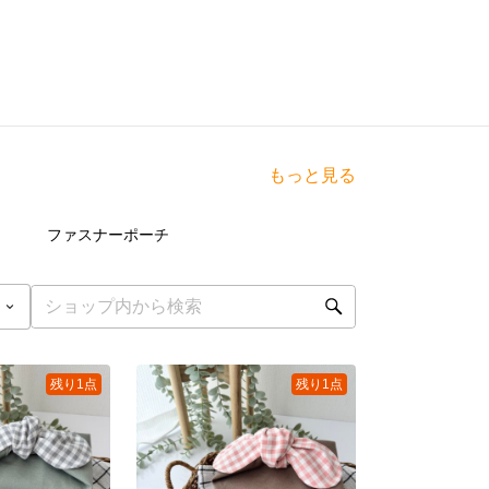
もっと見る
点
7
点
ファスナーポーチ
残り1点
残り1点