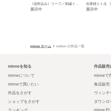
《送料込み》リーフ／刺繍イブルのレッスンバッグと上履き入れのセット／裏地・内ポケット有り／名入れ可
展示中
展示中
minne ホーム
notton の作品一覧
minneを知る
作品販売
minneについて
minne
minneで買いたい
食品販売
作品をさがす
ヴィンテ
ショップをさがす
ダウンロ
minne P
ランキング