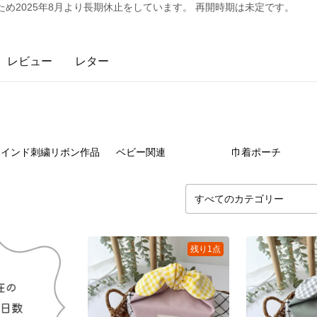
ため2025年8月より長期休止をしています。 再開時期は未定です。
レビュー
レター
15
点
5
点
7
インド刺繍リボン作品
ベビー関連
巾着ポーチ
残り1点