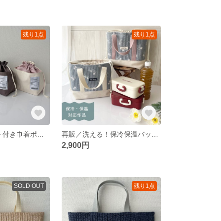
残り1点
残り1点
SALE／ポケット付き巾着ポーチ（大） 《完成品・送料込み》
再販／洗える！保冷保温バッグ（グレイスフルフラワー柄） 《完成品・送料込み》
2,900円
SOLD OUT
残り1点