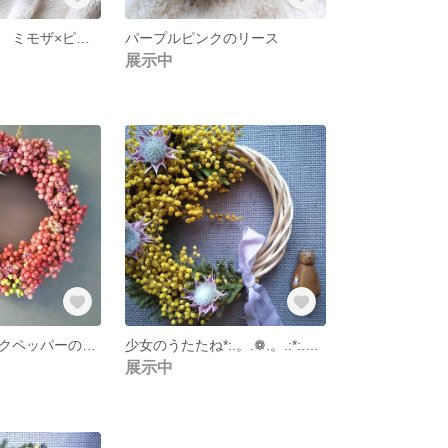
ドライスワッグ ミモザ×ピンクペッパー
パープルピンクのリース
展示中
星の瞬き ピンクペッパーのリース
少女のうたたね*:.。.❁.。.:*:.。.✽.。.:*ハーフリース（送料込）
展示中