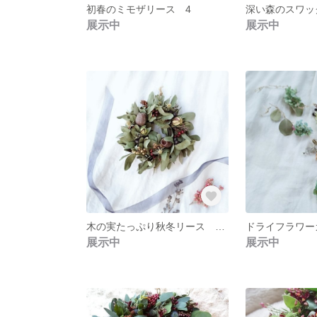
初春のミモザリース 4
深い森のスワッ
展示中
展示中
木の実たっぷり秋冬リース 20㌢⋆。:゜・*☽:゜・⋆。✰⋆。:゜・*☽:゜・⋆。
展示中
展示中