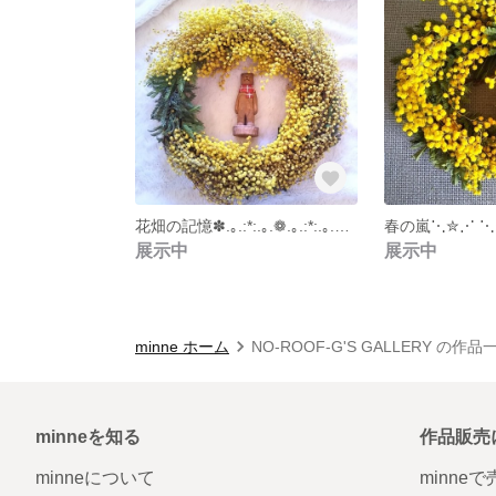
花畑の記憶✽.｡.:*:.｡.❁.｡.:*:.｡.✽.｡ミモザリース大
展示中
展示中
minne ホーム
NO-ROOF-G'S GALLERY の作品
minneを知る
作品販売
minneについて
minne