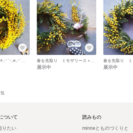
春の嵐⋱✮⋰ ⋱♱⋰ ⋱✮⋰ ミモザ立体リース
春を先取り ミモザリース＋ミニスワッグ
展示中
展示中
一覧
について
読みもの
で売りたい
minneとものづくりと