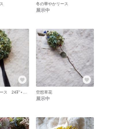
ス
冬の華やかリース
展示中
大人アジサイリース 24㌢⋆。:゜・*☽:゜・⋆。✰⋆。:゜・*☽:゜・⋆。
空想草花
展示中