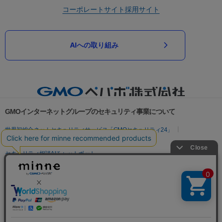
コーポレートサイト
採用サイト
AIへの取り組み
GMOインターネットグループのセキュリティ事業について
世界初総合ネットセキュリティサービス「GMOセキュリティ24」
パスワード漏洩診断
Webサイトリスク診断
セキュリティ相談AIチャットボット
実在証明・盗聴対策
サイバー攻撃対策（GMOサイバーセキュリティ byイエラエ）
サイバー攻撃対策（GMO Flatt Security）
なりすまし対策
セキュリティ事業の軌跡