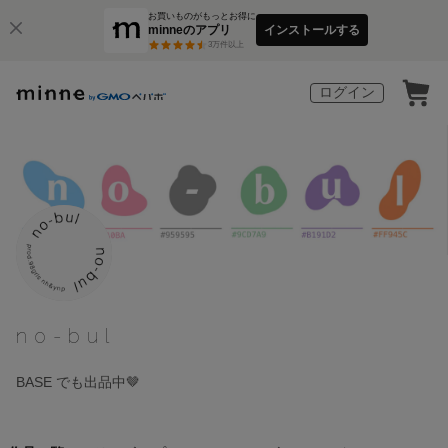
お買いものがもっとお得に
minneのアプリ
インストールする
3
万件以上
ログイン
no-bul
BASE でも出品中🤎