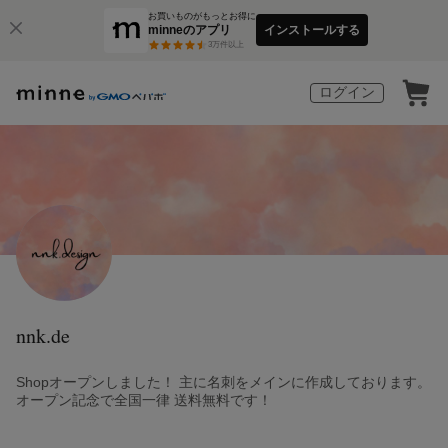
お買いものがもっとお得に
minneのアプリ
インストールする
3
万件以上
ログイン
nnk.de
Shopオープンしました！ 主に名刺をメインに作成しております。
オープン記念で全国一律 送料無料です！