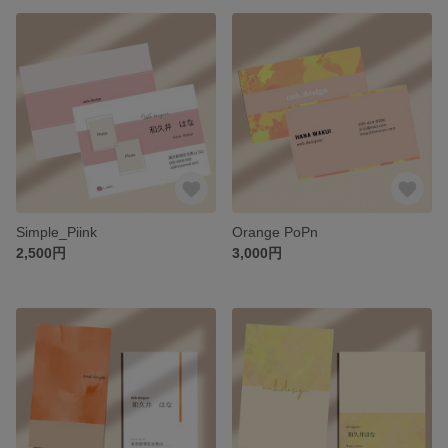
Simple_Piink
Orange PoPn
2,500円
3,000円