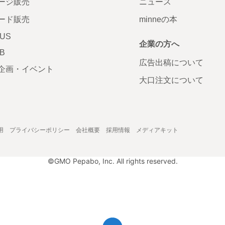
ージ販売
ニュース
ード販売
minneの本
LUS
企業の方へ
AB
広告出稿について
企画・イベント
大口注文について
用
プライバシーポリシー
会社概要
採用情報
メディアキット
©GMO Pepabo, Inc. All rights reserved.