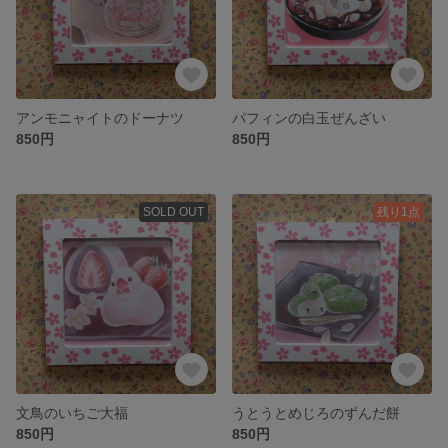
アンモニャイトのドーナツ
パフィンの白玉ぜんざい
850円
850円
SOLD OUT
残り1点
文鳥のいちご大福
うとうとめじろのずんだ餅
850円
850円