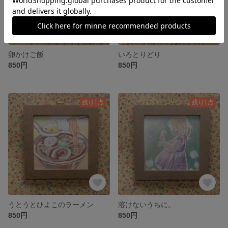
卵かけご飯
いろとりどり
850円
850円
残り1点
残り1点
うとうとひよこのラーメン
溶けないうちに。
850円
850円