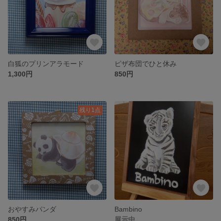
白狐のプリンアラモード
ピザ布団でひと休み
1,300円
850円
残り1点
おやすみパンダ
Bambino
850円
展示中