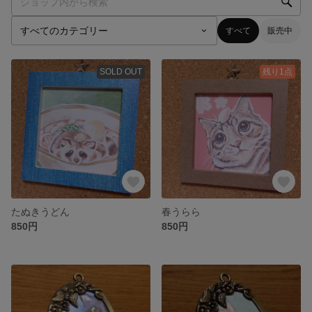
すべて
販売中
SOLD OUT
残り1点
たぬきうどん
春うらら
850円
850円