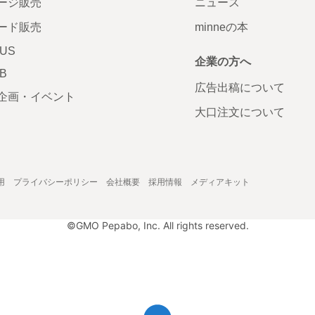
ージ販売
ニュース
ード販売
minneの本
LUS
企業の方へ
AB
広告出稿について
企画・イベント
大口注文について
用
プライバシーポリシー
会社概要
採用情報
メディアキット
©GMO Pepabo, Inc. All rights reserved.