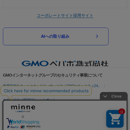
コーポレートサイト
採用サイト
AIへの取り組み
GMOインターネットグループのセキュリティ事業について
世界初総合ネットセキュリティサービス「GMOセキュリティ24」
パスワード漏洩診断
Webサイトリスク診断
セキュリティ相談AIチャットボット
実在証明・盗聴対策
サイバー攻撃対策（GMOサイバーセキュリティ byイエラエ）
サイバー攻撃対策（GMO Flatt Security）
なりすまし対策
セキュリティ事業の軌跡