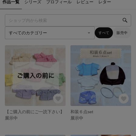
作品一覧
シリーズ
プロフィール
レビュー
レター
すべて
販売中
【ご購入の前にご一読下さい】
和装６点set
展示中
展示中