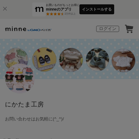
お買いものがもっとお得に
minneのアプリ
インストールする
3
万件以上
ログイン
にかたま工房
お問い合わせはお気軽に(^_^)/