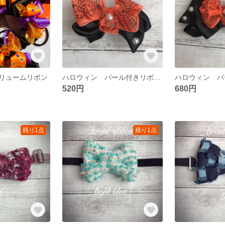
リュームリボン
ハロウィン パール付きリボンピン小
520円
680円
残り1点
残り1点