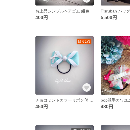
お上品シンプルヘアゴム 紺色
T'sruban バ
400円
5,500円
残り1点
チョコミントカラーリボン付 ヘアゴム
pop派手カワユ
450円
480円