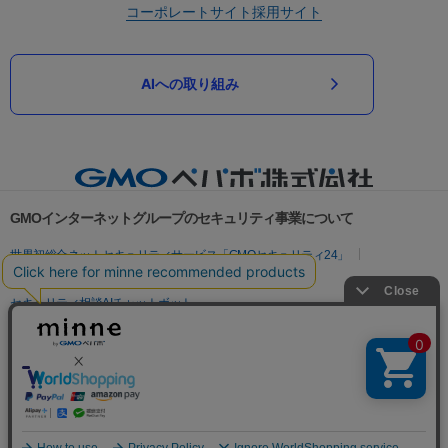
コーポレートサイト
採用サイト
AIへの取り組み
GMOインターネットグループのセキュリティ事業について
世界初総合ネットセキュリティサービス「GMOセキュリティ24」
パスワード漏洩診断
Webサイトリスク診断
セキュリティ相談AIチャットボット
実在証明・盗聴対策
サイバー攻撃対策（GMOサイバーセキュリティ byイエラエ）
サイバー攻撃対策（GMO Flatt Security）
なりすまし対策
セキュリティ事業の軌跡