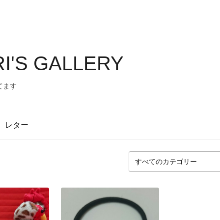
I'S GALLERY
てます
レター