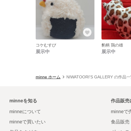
コケむすび
豹柄 鶏の雄
展示中
展示中
minne ホーム
NIWATOORI'S GALLERY の作品
minneを知る
作品販売
minneについて
minne
minneで買いたい
食品販売