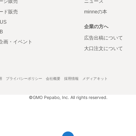
ージ販売
ニュース
ード販売
minneの本
LUS
企業の方へ
AB
広告出稿について
企画・イベント
大口注文について
用
プライバシーポリシー
会社概要
採用情報
メディアキット
©GMO Pepabo, Inc. All rights reserved.