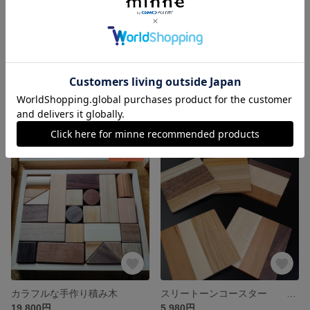
桧垣模様のスツール タモ
桧垣模様のスツール ケヤキ
37,800円
38,800円
残り1点
カラフルな手作り積み木
スリートーンコースター 5枚セット
19,800円
5,980円