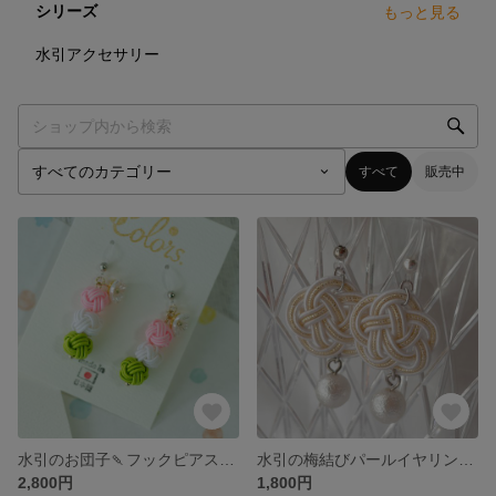
シリーズ
もっと見る
3
点
水引アクセサリー
すべて
販売中
水引のお団子🍡フックピアス｜お花見・七五三・お祭り・お月見・和装・親子リンクコーデ・七五三ママにピッタリ👘🌕
水引の梅結びパールイヤリング🌸｜七五三・成人式・着物・浴衣・お祭り・卒業式・入学式・お花見・結婚式・和装コーデ好きの方にも👘🏮
2,800円
1,800円