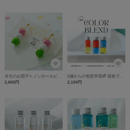
水引のお団子🍡ノンホールピアス｜お花見・七五三・お祭り・お月見・和装・親子リンクコーデ・七五三ママにピッタリ👘🌕
0歳からの色彩学習🌈 混色であそぼう♪ふりふり2色ボトル🎉 基本の3本セット
2,800円
2,100円