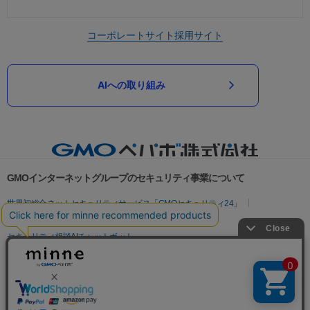
コーポレートサイト
採用サイト
AIへの取り組み
GMOインターネットグループのセキュリティ事業について
世界初総合ネットセキュリティサービス「GMOセキュリティ24」
パスワード漏洩診断
Webサイトリスク診断
セキュリティ相談AIチャットボット
実在証明・盗聴対策
サイバー攻撃対策（GMOサイバーセキュリティ byイエラエ）
サイバー攻撃対策（GMO Flatt Security）
なりすまし対策
セキュリティ事業の軌跡