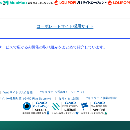
コーポレートサイト
採用サイト
ービスで広がるAI機能の取り組みをまとめて紹介しています。
セキュリティ相談AIチャットボット
Webサイトリスク診断
セキュリティ事業の軌跡
サイバー攻撃対策（GMO Flatt Security）
なりすまし対策