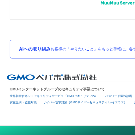
AIへの取り組み
お客様の「やりたいこと」をもっと手軽に。各サ
GMOインターネットグループのセキュリティ事業について
世界初総合ネットセキュリティサービス「GMOセキュリティ24」
パスワード漏洩診断
実在証明・盗聴対策
サイバー攻撃対策（GMOサイバーセキュリティ byイエラエ）