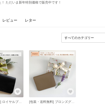
た！ ただいま新年特別価格で販売中です！
レビュー
レター
[包装・送料無料] ロイヤルブラック◇本革◇マスクケース-黒◇レザー◇内側除菌可能◇予備マスク用ポケット付き◇入社祝い◇入学祝い◇記念日◇誕生日
[包装・送料無料] ブロンズグレイ◇本革マスクケース-グレージュ◇レザー◇内側除菌可◇予備マスク用ポケット付き◇入社祝い◇入学祝い◇記念日◇誕生日