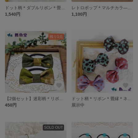
ドット柄＊ダブルリボン＊畳縁＊バレッタ
レトロポップ＊マルチカラ―＊くるみボタン＊ピアス/イヤリング
1,540円
1,100円
残り1点
【2個セット】迷彩柄＊リボン＊ヘアゴム
ドット柄＊リボン＊畳縁＊ネックレス＆ブローチ
450円
展示中
SOLD OUT