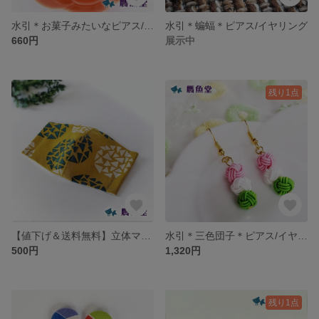
水引＊お菓子みたいなピアス/イヤリング
水引＊蝙蝠＊ピアス/イヤリング
660円
展示中
残り1点
【値下げ＆送料無料】立体マスク＊大人用＊北欧風＊花柄＊マスタード
水引＊三色団子＊ピアス/イヤリング
500円
1,320円
残り1点