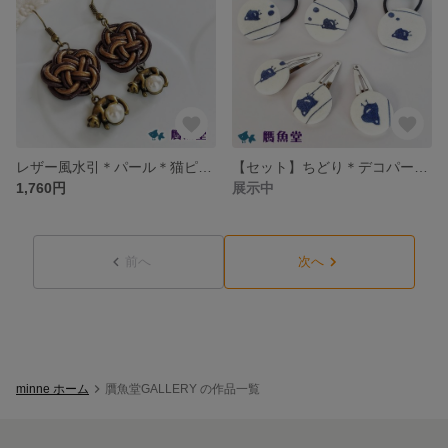
レザー風水引＊パール＊猫ピアス/イヤリング
【セット】ちどり＊デコパージュ＊くるみボタン＊ヘアゴム＆パッチン留め
1,760円
展示中
前へ
次へ
minne ホーム
贋魚堂GALLERY の作品一覧