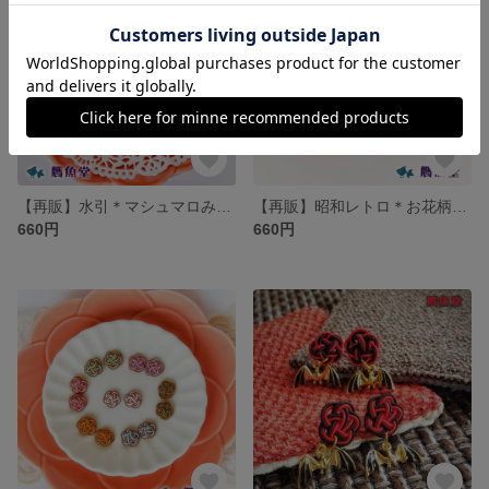
【再販】水引＊マシュマロみたいなピアス/イヤリング
【再販】昭和レトロ＊お花柄＊シュシュ＊モスリン
660円
660円