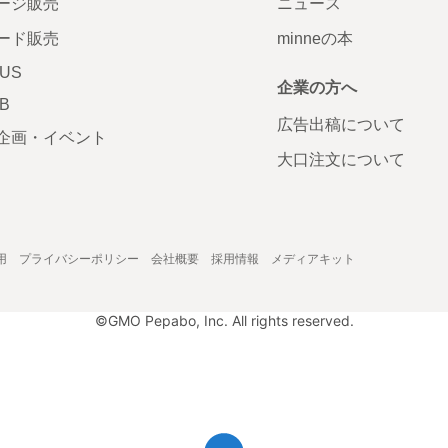
ージ販売
ニュース
ード販売
minneの本
LUS
企業の方へ
AB
広告出稿について
企画・イベント
大口注文について
用
プライバシーポリシー
会社概要
採用情報
メディアキット
©GMO Pepabo, Inc. All rights reserved.