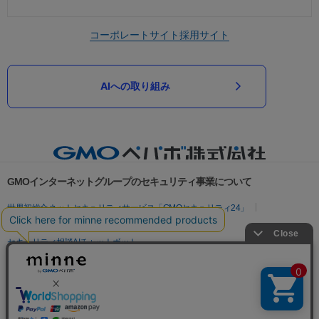
コーポレートサイト
採用サイト
AIへの取り組み
GMOインターネットグループのセキュリティ事業について
世界初総合ネットセキュリティサービス「GMOセキュリティ24」
パスワード漏洩診断
Webサイトリスク診断
セキュリティ相談AIチャットボット
実在証明・盗聴対策
サイバー攻撃対策（GMOサイバーセキュリティ byイエラエ）
サイバー攻撃対策（GMO Flatt Security）
なりすまし対策
セキュリティ事業の軌跡