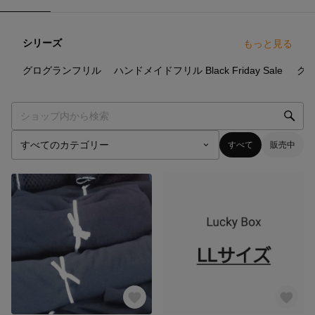
シリーズ
もっと見る
11
点
13
点
5
点
グログランフリル
ハンドメイドフリル
Black Friday Sale
グ
すべて
販売中