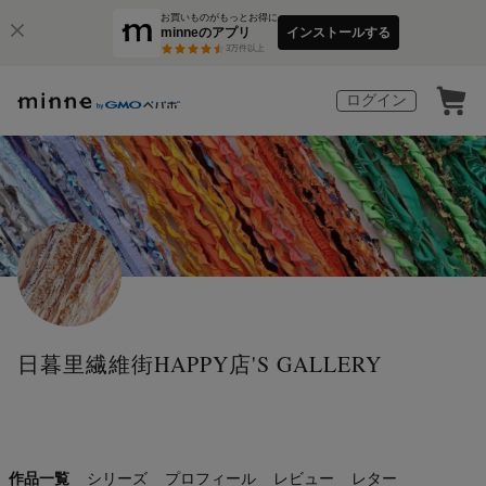
お買いものがもっとお得に
minneのアプリ
インストールする
3
万件以上
ログイン
日暮里繊維街HAPPY店'S GALLERY
作品一覧
シリーズ
プロフィール
レビュー
レター