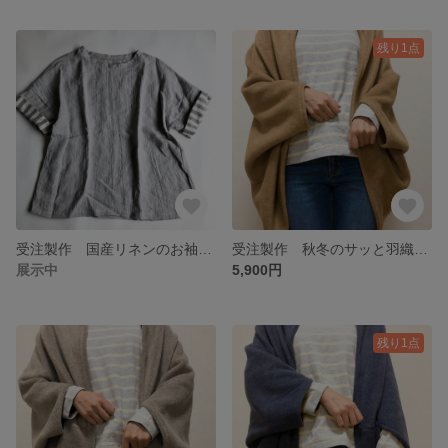
残り1点
受注製作 国産リネンのお袖2wayプルオーバー グレー
受注製作 秋冬のサッと羽織れるたっぽりカーディガン ベージュ
展示中
5,900円
残り1点