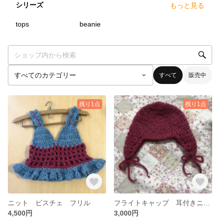
シリーズ
もっと見る
1
点
11
点
tops
beanie
すべて
販売中
残り1点
残り1点
ニット ビスチェ フリル
フライトキャップ 耳付きニット帽 赤 レッド
4,500円
3,000円