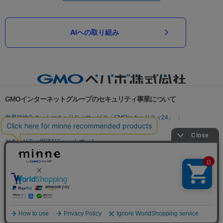
AIへの取り組み
GMOインターネットグループのセキュリティ事業について
世界初総合ネットセキュリティサービス「GMOセキュリティ24」
パスワード漏洩診断
Webサイトリスク診断
セキュリティ相談AIチャットボット
実在証明・盗聴対策
サイバー攻撃対策（GMOサイバーセキュリティ byイエラエ）
サイバー攻撃対策（GMO Flatt Security）
なりすまし対策
セキュリティ事業の軌跡