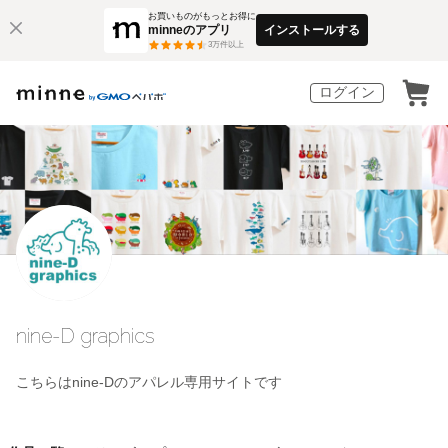
お買いものがもっとお得に
minneのアプリ
インストールする
3
万件以上
ログイン
nine-D graphics
こちらはnine-Dのアパレル専用サイトです