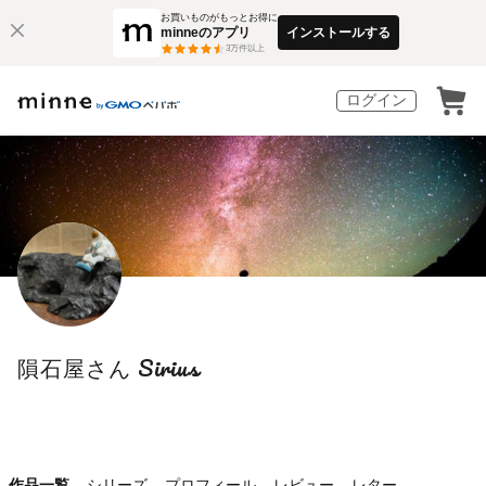
お買いものがもっとお得に
minneのアプリ
インストールする
3
万件以上
ログイン
隕石屋さん Sirius
作品一覧
シリーズ
プロフィール
レビュー
レター