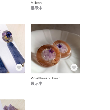
Milktea
展示中
Violetflower×Brown
展示中