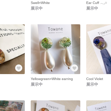
Swell×White
Ear Cuff 𓂃𓈒𓏸
展示中
展示中
Yellowgreen×White earring
Cool Violet
展示中
展示中