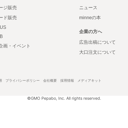
ージ販売
ニュース
ード販売
minneの本
LUS
企業の方へ
AB
広告出稿について
企画・イベント
大口注文について
用
プライバシーポリシー
会社概要
採用情報
メディアキット
©GMO Pepabo, Inc. All rights reserved.