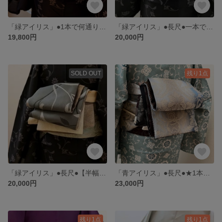
「緑アイリス」●1本で何通りにも●-A【半幅帯のようなリバーシブル兵児帯】光と影の旋律：アイリスと毬の夢見心地な和装 6種類のお柄
「緑アイリス」●長尺●一本で何通りにも【半幅帯のようなリバ兵児帯】雅の彩り: アイリスと華紋の半幅帯風兵児帯
19,800円
20,000円
SOLD OUT
残り1点
「緑アイリス」●長尺●【半幅帯のようなリバ兵児帯】雅の彩り: アイリスと華紋の半幅帯風兵児帯
「青アイリス」●長尺●★1本で何通りにも【半幅帯のようなリバーシブル兵児帯】アイリス柄、大花毬柄など7種類のお柄
20,000円
23,000円
残り1点
残り1点