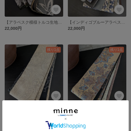
【アラベスク模様トルコ生地】●長尺●1本で何通りにも【半幅帯のような兵児帯】リーフ柄、幾何学模様など5種のテキスタイル使用
【インディゴブルーアラベスク調】●長尺●★★オトナの半幅帯風兵児帯 ☆トルコ生地など6種のテキスタイル使用
22,000円
22,000円
残り1点
残り1点
「クリームペイズリ」●1本で何通りにも●【半幅帯のような大人のリバーシブル兵児帯】アースカラー 5種類のお柄
「ベイジュ華紋柄」●1本で何通りにも●【半幅帯のような大人のリバーシブル兵児帯】アースカラー 5種類のお柄
19,800円
22,000円