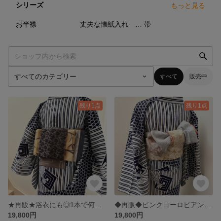
シリーズ
もっと見る
7
点
37
点
66
点
お半襟
丈夫な懐紙入れ 丈夫なポケットティッシュケース
帯
すべて
販売中
残り1点
残り1点
★再販★浴衣にも◎1本で何通りにも【半幅帯のようなリバ兵児帯】品よく光沢のゴールド笹柄、ブルーグレー抽象縞など6種類の柄
◆再販◆ピンクヨーロピアン★浴衣にも★1本で何通りにも【半幅帯のようなリバーシブル兵児帯】ビンテージ調、レース柄、幾何学など5種類のお柄
19,800円
19,800円