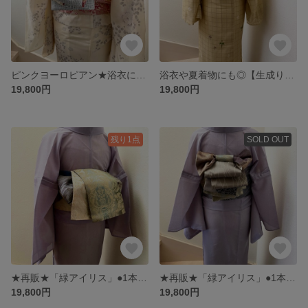
ピンクヨーロピアン★浴衣にも★1本で何通りにも【半幅帯のようなリバーシブル兵児帯】ビンテージ調、レース柄、幾何学など5種類のお柄
浴衣や夏着物にも◎【生成りギザギザ絣】1本で何通りにも●長め長尺●【半幅帯のような兵児帯】幾何学トルコ生地など6種のお柄
19,800円
19,800円
残り1点
SOLD OUT
★再販★「緑アイリス」●1本で何通りにも●【半幅帯のようなリバーシブル兵児帯】アイリスと花毬など6種類のお柄
★再販★「緑アイリス」●1本で何通りにも●【半幅帯のようなリバーシブル兵児帯】アイリスと花毬など6種類のお柄
19,800円
19,800円