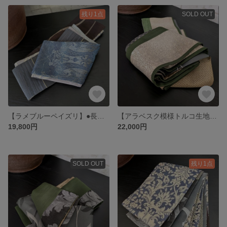
残り1点
SOLD OUT
【ラメブルーペイズリ】●長め長尺●1本で何通りにも【半幅帯のような兵児帯】幾何学トルコ生地など6種のテキスタイル
【アラベスク模様トルコ生地】●長尺●1本で何通りにも【半幅帯のような兵児帯】リーフ柄、幾何学模様など5種のテキスタイル使用
19,800円
22,000円
SOLD OUT
残り1点