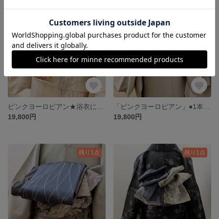
残り1点
SOLD OUT
ピンクヨーロピアン★浴衣にも★1本で何通りにも【半幅帯のようなリバーシブル兵児帯】ビンテージ調、レース柄、幾何学など5種類のお柄
「ピンクヨーロピアン」●1本で何通りにも●【半幅帯のような大人のリバーシブル兵児帯】優雅な和洋ハーモニー 5種類のお柄
19,800円
19,800円
残り1点
残り1点