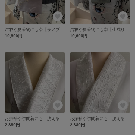
浴衣や夏着物にも◎【ラメブルーペイズリ】●長め長尺●1本で何通りにも【半幅帯のような兵児帯】幾何学トルコ生地など6種のお柄
浴衣や夏着物にも◎【生成りギザギザ絣】1本で何通りにも●長め長尺●【半幅帯のような兵児帯】幾何学トルコ生地など6種のお柄
19,800円
19,800円
お振袖や訪問着にも！洗える地紋入りジャガードサテンお洒落半襟 ★王朝模様B横柄★お顔周りにオトナの華やかさを❤︎
お振袖や訪問着にも！洗える地紋入りジャガードサテンお洒落半襟 ★王朝模様A縦柄★お顔周りにオトナの華やかさを❤︎
2,380円
2,380円