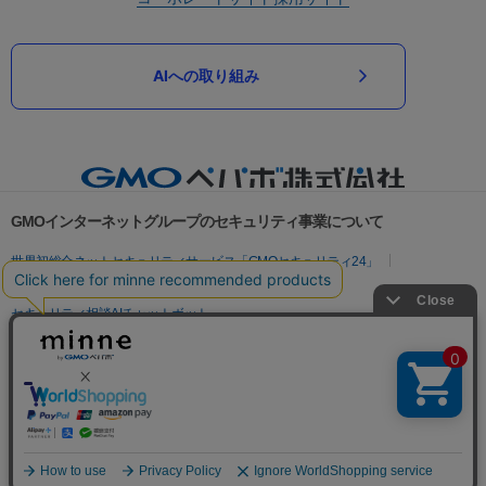
AIへの取り組み
GMOインターネットグループのセキュリティ事業について
世界初総合ネットセキュリティサービス「GMOセキュリティ24」
パスワード漏洩診断
Webサイトリスク診断
セキュリティ相談AIチャットボット
実在証明・盗聴対策
サイバー攻撃対策（GMOサイバーセキュリティ byイエラエ）
サイバー攻撃対策（GMO Flatt Security）
なりすまし対策
セキュリティ事業の軌跡