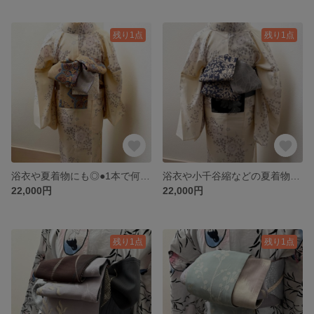
残り1点
残り1点
浴衣や夏着物にも◎●1本で何通りにも●【半幅帯のような大人のリバーシブル兵児帯】ベイジュ華紋柄など5種類のお柄
浴衣や小千谷縮などの夏着物にも◎ ★★オトナの半幅帯風兵児帯【インディゴブルーアラベスク調、トルコ生地など6種のお柄】●長尺●
22,000円
22,000円
残り1点
残り1点